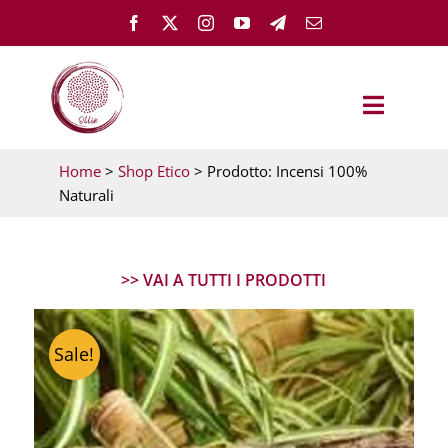
Salta
al
contenuto
Toggle
Navigat
Home
>
Shop Etico
> Prodotto: Incensi 100%
OLLÌN
Naturali
TEST – PARTI DA QUI
>> VAI A TUTTI I PRODOTTI
GUARIGIONE EMOTIVA
Sale!
MEMH ACADEMY
FEMMINILE ESSENZIALE