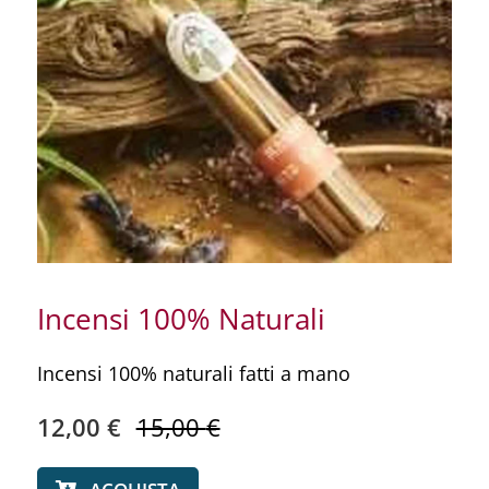
RISORSE GRATUITE
SHOP
IL MIO ACCOUNT
CARRELLO
Incensi 100% Naturali
Incensi 100% naturali fatti a mano
12,00
€
15,00
€
Il
Il
prezzo
prezzo