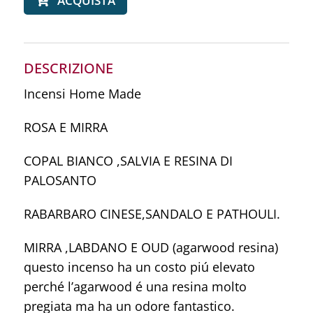
ACQUISTA
originale
attuale
era:
è:
15,00 €.
12,00 €.
DESCRIZIONE
Incensi Home Made
ROSA E MIRRA
COPAL BIANCO ,SALVIA E RESINA DI
PALOSANTO
RABARBARO CINESE,SANDALO E PATHOULI.
MIRRA ,LABDANO E OUD (agarwood resina)
questo incenso ha un costo piú elevato
perché l’agarwood é una resina molto
pregiata ma ha un odore fantastico.