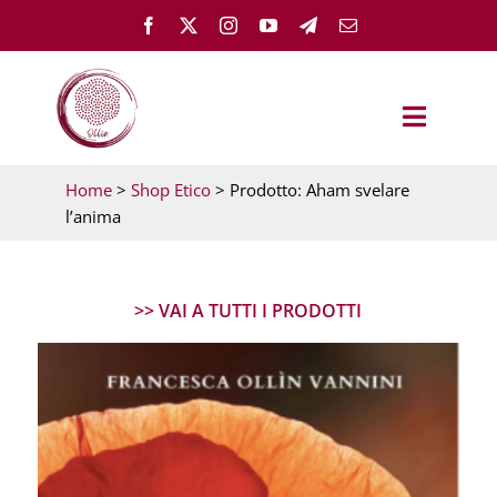
Salta
al
contenuto
Toggle
Navigat
Home
>
Shop Etico
> Prodotto: Aham svelare
OLLÌN
l’anima
TEST – PARTI DA QUI
>> VAI A TUTTI I PRODOTTI
GUARIGIONE EMOTIVA
MEMH ACADEMY
FEMMINILE ESSENZIALE