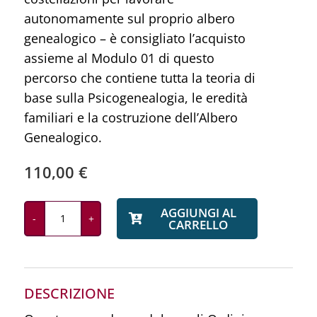
autonomamente sul proprio albero
genealogico – è consigliato l’acquisto
assieme al Modulo 01 di questo
percorso che contiene tutta la teoria di
base sulla Psicogenealogia, le eredità
familiari e la costruzione dell’Albero
Genealogico.
110,00
€
AGGIUNGI AL
CARRELLO
Gli
Ordini
dell'Amore
02
DESCRIZIONE
quantità