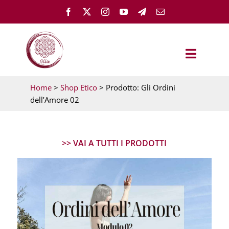
Salta
al
contenuto
Toggle
Navigat
Home
>
Shop Etico
> Prodotto: Gli Ordini
OLLÌN
dell’Amore 02
TEST – PARTI DA QUI
>> VAI A TUTTI I PRODOTTI
GUARIGIONE EMOTIVA
MEMH ACADEMY
FEMMINILE ESSENZIALE