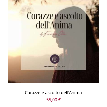
AGGIUNGI AL CARRELLO
/
DETTAGLI
Corazze e ascolto dell’Anima
55,00
€