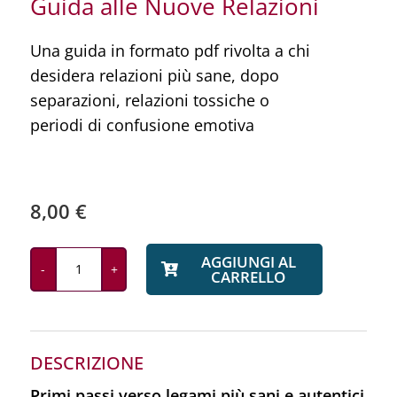
Guida alle Nuove Relazioni
Una guida in formato pdf rivolta a chi
desidera relazioni più sane, dopo
separazioni, relazioni tossiche o
periodi di confusione emotiva
8,00
€
AGGIUNGI AL
CARRELLO
Guida
alle
Nuove
Relazioni
DESCRIZIONE
quantità
Primi passi verso legami più sani e autentici