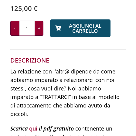
125,00
€
AGGIUNGI AL
CARRELLO
L'Ombra
delle
Relazioni
quantità
DESCRIZIONE
La relazione con l’altr@ dipende da come
abbiamo imparato a relazionarci con
noi
stessi
, cosa vuol dire? Noi abbiamo
imparato a “TRATTARCI” in base al modello
di attaccamento che abbiamo avuto da
piccoli.
Scarica
qui
il
pdf gratuito
contenente un