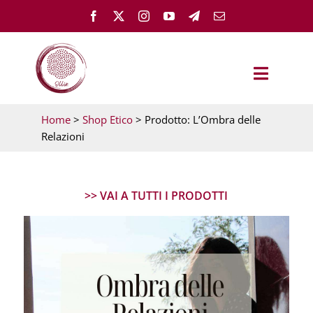
Salta
al
contenuto
Toggle
Navigat
Home
>
Shop Etico
> Prodotto: L’Ombra delle
OLLÌN
Relazioni
TEST – PARTI DA QUI
>> VAI A TUTTI I PRODOTTI
GUARIGIONE EMOTIVA
MEMH ACADEMY
FEMMINILE ESSENZIALE