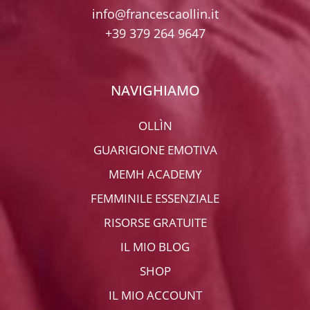
info@francescaollin.it
+39 379 264 9647
NAVIGHIAMO
OLLÌN
GUARIGIONE EMOTIVA
MEMH ACADEMY
FEMMINILE ESSENZIALE
RISORSE GRATUITE
IL MIO BLOG
SHOP
IL MIO ACCOUNT