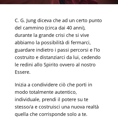
FEMMINILE ESSENZIALE
C. G. Jung diceva che ad un certo punto
RISORSE GRATUITE
del cammino (circa dai 40 anni),
durante la grande crisi che si vive
SHOP
abbiamo la possibilità di fermarci,
guardare indietro i passi percorsi e l’Io
IL MIO ACCOUNT
costruito e distanziarci da lui, cedendo
le redini allo Spirito ovvero al nostro
Essere.
CARRELLO
Inizia a condividere ciò che porti in
modo totalmente autentico,
individuale, prendi il potere su te
stesso/a e costruisci una nuova realtà
quella che corrisponde solo a te.