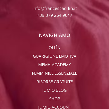
info@francescaollin.it
+39 379 264 9647
NAVIGHIAMO
OLLÌN
GUARIGIONE EMOTIVA
MEMH ACADEMY
FEMMINILE ESSENZIALE
RISORSE GRATUITE
IL MIO BLOG
SHOP
IL MIO ACCOUNT