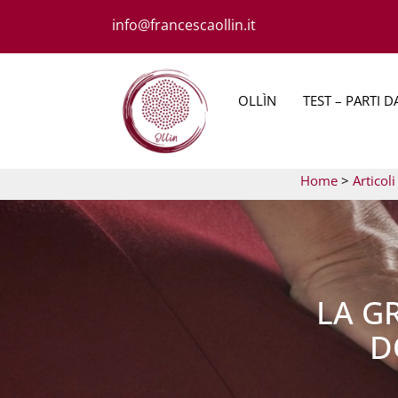
Salta
info@francescaollin.it
al
contenuto
OLLÌN
TEST – PARTI D
Home
>
Articoli
LA GR
D