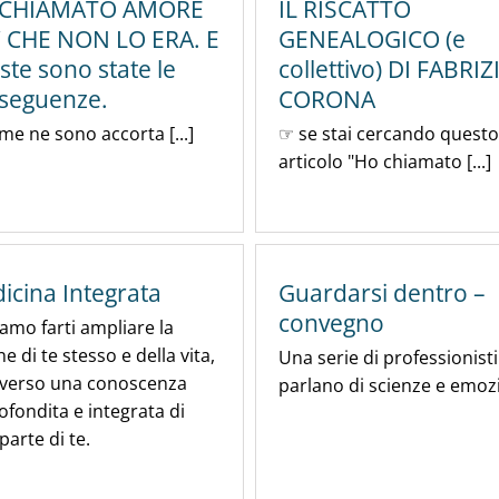
 CHIAMATO AMORE
IL RISCATTO
’ CHE NON LO ERA. E
GENEALOGICO (e
ste sono state le
collettivo) DI FABRIZ
seguenze.
CORONA
e ne sono accorta [...]
☞ se stai cercando questo
articolo "Ho chiamato [...]
icina Integrata
Guardarsi dentro –
convegno
amo farti ampliare la
ne di te stesso e della vita,
Una serie di professionisti
averso una conoscenza
parlano di scienze e emozi
fondita e integrata di
parte di te.