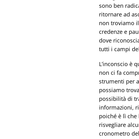
sono ben radica
ritornare ad as
non troviamo il
credenze e paur
dove riconosci
tutti i campi d
L’inconscio è qu
non ci fa comp
strumenti per 
possiamo trovar
possibilità di 
informazioni, 
poiché è lì che
risvegliare alcu
cronometro del 