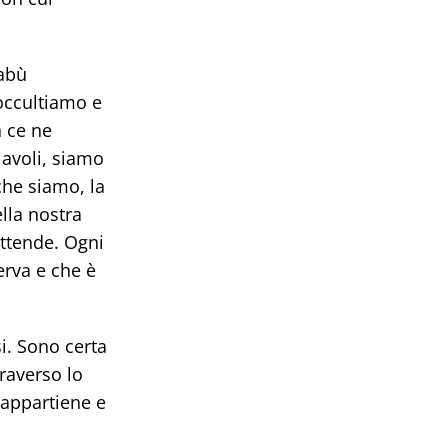
tabù
occultiamo e
n ce ne
iavoli, siamo
che siamo, la
lla nostra
attende. Ogni
erva e che è
i. Sono certa
raverso lo
 appartiene e