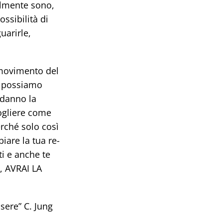
almente sono,
ssibilità di
uarirle,
 movimento del
n possiamo
 danno la
cogliere come
erché solo così
iare la tua re-
ti e anche te
a, AVRAI LA
sere” C. Jung