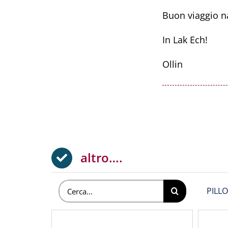
Buon viaggio na
In Lak Ech!
Ollin
altro….
Cerca
PILLO
per: