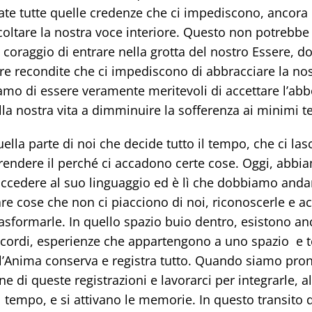
te tutte quelle credenze che ci impediscono, ancora 
coltare la nostra voce interiore. Questo non potrebbe
 coraggio di entrare nella grotta del nostro Essere, do
e recondite che ci impediscono di abbracciare la nos
amo di essere veramente meritevoli di accettare l’ab
ella nostra vita a dimminuire la sofferenza ai minimi t
ella parte di noi che decide tutto il tempo, che ci lasc
rendere il perché ci accadono certe cose. Oggi, abbi
accedere al suo linguaggio ed è lì che dobbiamo anda
e cose che non ci piacciono di noi, riconoscerle e acc
trasformarle. In quello spazio buio dentro, esistono an
ricordi, esperienze che appartengono a uno spazio e 
 l’Anima conserva e registra tutto. Quando siamo pron
ne di queste registrazioni e lavorarci per integrarle, al
tempo, e si attivano le memorie. In questo transito d