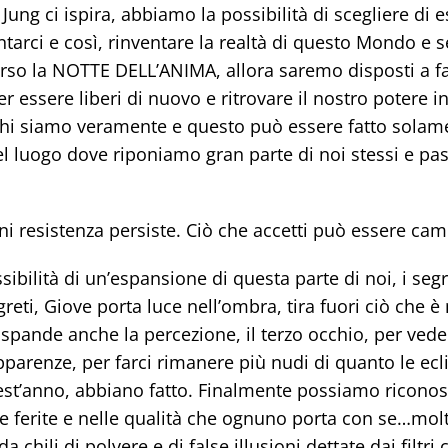
 Jung ci ispira, abbiamo la possibilità di scegliere di
ntarci e così, rinventare la realtà di questo Mondo e
erso la NOTTE DELL’ANIMA, allora saremo disposti a f
 essere liberi di nuovo e ritrovare il nostro potere in
i siamo veramente e questo può essere fatto solam
nel luogo dove riponiamo gran parte di noi stessi e pa
ni resistenza persiste. Ciò che accetti può essere cam
ibilità di un’espansione di questa parte di noi, i seg
reti, Giove porta luce nell’ombra, tira fuori ciò che è
pande anche la percezione, il terzo occhio, per veder
pparenze, per farci rimanere più nudi di quanto le eclis
est’anno, abbiano fatto. Finalmente possiamo riconos
e ferite e nelle qualità che ognuno porta con se…molt
 chili di polvere e di false illusioni dettate dai filtri 