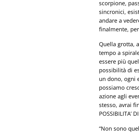
scorpione, pas
sincronici, esi
andare a vedere
finalmente, pe
Quella grotta, 
tempo a spiral
essere più quel
possibilità di 
un dono, ogni e
possiamo cresce
azione agli eve
stesso, avrai fi
POSSIBILITA’ D
“Non sono quell