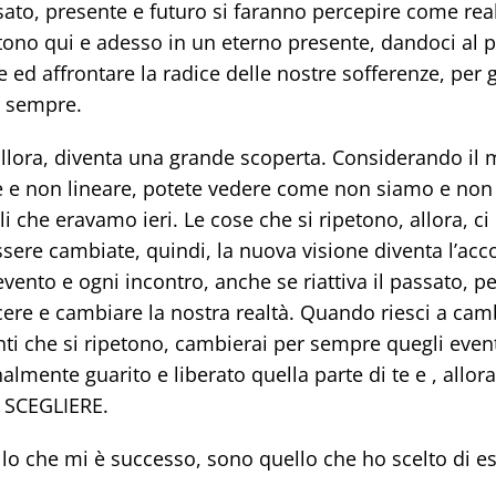
sato, presente e futuro si faranno percepire come re
stono qui e adesso in un eterno presente, dandoci al po
 ed affrontare la radice delle nostre sofferenze, per g
r sempre.
allora, diventa una grande scoperta. Considerando il
e e non lineare, potete vedere come non siamo e no
li che eravamo ieri. Le cose che si ripetono, allora, ci
essere cambiate, quindi, la nuova visione diventa l’ac
vento e ogni incontro, anche se riattiva il passato, p
re e cambiare la nostra realtà. Quando riesci a camb
nti che si ripetono, cambierai per sempre quegli even
nalmente guarito e liberato quella parte di te e , allor
I SCEGLIERE.
o che mi è successo, sono quello che ho scelto di es