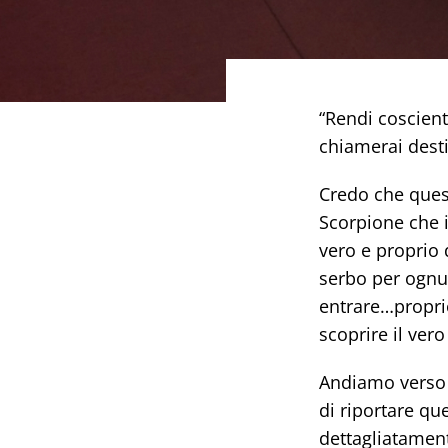
“Rendi cosciente
chiamerai dest
Credo che quest
Scorpione che i
vero e proprio 
serbo per ognun
entrare…proprio
scoprire il vero
Andiamo verso l
di riportare qu
dettagliatament