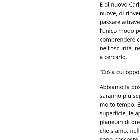
E di nuovo Carl
nuove, di rinve
passare attrav
l’unico modo per
comprendere ch
nell’oscurità, 
a cercarlo.
“Ciò a cui oppo
Abbiamo la poss
saranno più seg
molto tempo. Es
superficie, le a
planetari di qu
che siamo, nell
sono nascoste da