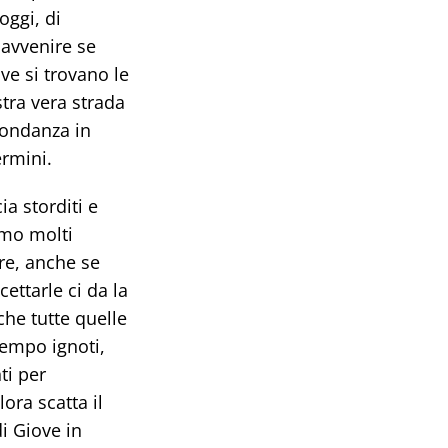
oggi, di
 avvenire se
ve si trovano le
tra vera strada
bondanza in
ermini.
ia storditi e
amo molti
re, anche se
ettarle ci da la
che tutte quelle
tempo ignoti,
ti per
lora scatta il
i Giove in