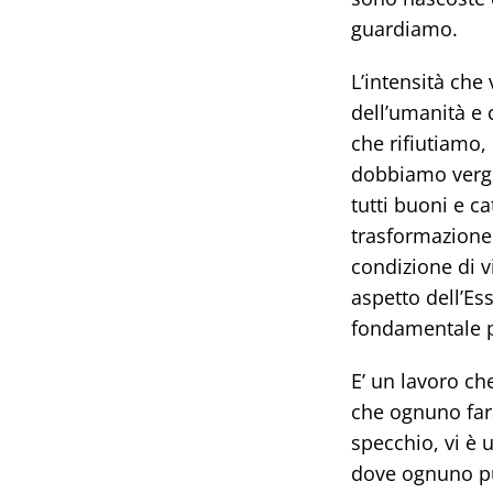
guardiamo.
L’intensità che
dell’umanità e 
che rifiutiamo,
dobbiamo vergog
tutti buoni e c
trasformazione
condizione di v
aspetto dell’Es
fondamentale p
E’ un lavoro ch
che ognuno farà
specchio, vi è
dove ognuno pu