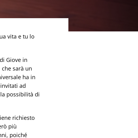
ua vita e tu lo
di Giove in
o che sarà un
iversale ha in
invitati ad
a possibilità di
iene richiesto
erò più
nni, poiché