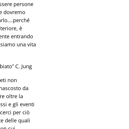
 essere persone
 se dovremo
arlo….perché
teriore, è
ente entrando
ssiamo una vita
biato” C. Jung
reti non
 nascosto da
e oltre la
si e gli eventi
cerci per ciò
e delle quali
con cui