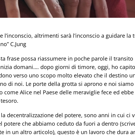
 l’inconscio, altrimenti sarà l’inconscio a guidare la t
ino” C.Jung
a frase possa riassumere in poche parole il transito 
nizia domani…. dopo giorni di timore, oggi, ho capit
dono verso uno scopo molto elevato che il destino un
o di noi. Le porte della grotta si aprono e noi siamo 
 come Alice nel Paese delle meraviglie fece ed ebbe l
 tesoro.
a decentralizzazione del potere, sono anni in cui ci v
el potere che abbiamo ceduto da fuori a dentro (scriv
e in un altro articolo), questo è un lavoro che dura a