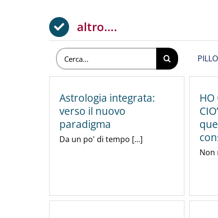
altro….
Cerca
PILLO
per:
Astrologia integrata:
HO
verso il nuovo
CIO
paradigma
que
con
Da un po' di tempo [...]
Non m