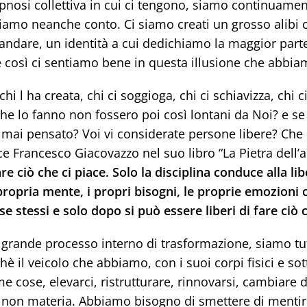
ipnosi collettiva in cui ci tengono, siamo continuamen
iamo neanche conto. Ci siamo creati un grosso alibi 
ar andare, un identità a cui dedichiamo la maggior par
 così ci sentiamo bene in questa illusione che abbia
hi l ha creata, chi ci soggioga, chi ci schiavizza, chi
 che lo fanno non fossero poi così lontani da Noi? e s
e mai pensato? Voi vi considerate persone libere? Che c
ce Francesco Giacovazzo nel suo libro “La Pietra dell’a
re ciò che ci piace. Solo la disciplina conduce alla lib
propria mente, i propri bisogni, le proprie emozioni 
e stessi e solo dopo si può essere liberi di fare ciò c
 grande processo interno di trasformazione, siamo tut
hè il veicolo che abbiamo, con i suoi corpi fisici e sot
me cose, elevarci, ristrutturare, rinnovarsi, cambiare d
 non materia. Abbiamo bisogno di smettere di mentirci