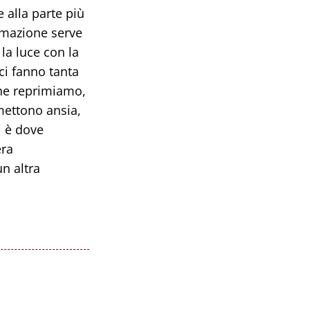
 alla parte più
rmazione serve
la luce con la
ci fanno tanta
che reprimiamo,
 mettono ansia,
i è dove
era
n altra