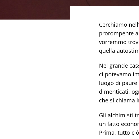
Cerchiamo nell’
prorompente ad
vorremmo trovar
quella autostim
Nel grande cas
ci potevamo imm
luogo di paure 
dimenticati, og
che si chiama i
Gli alchimisti 
un fatto econom
Prima, tutto ci