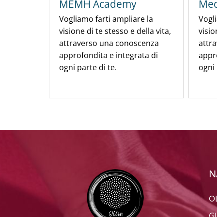
MEMH Academy
Med
Vogliamo farti ampliare la
Vogli
visione di te stesso e della vita,
visio
attraverso una conoscenza
attr
approfondita e integrata di
appro
ogni parte di te.
ogni 
N
O
G