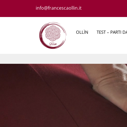
Salta
info@francescaollin.it
al
contenuto
OLLÌN
TEST – PARTI D