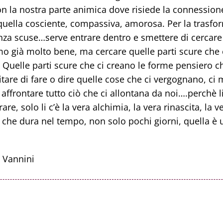
 la nostra parte animica dove risiede la connessione
 quella cosciente, compassiva, amorosa. Per la trasfo
enza scuse…serve entrare dentro e smettere di cercare 
mo già molto bene, ma cercare quelle parti scure che 
 Quelle parti scure che ci creano le forme pensiero 
itare di fare o dire quelle cose che ci vergognano, ci
 affrontare tutto ciò che ci allontana da noi….perchè l
e, solo li c’è la vera alchimia, la vera rinascita, la v
che dura nel tempo, non solo pochi giorni, quella è u
 Vannini