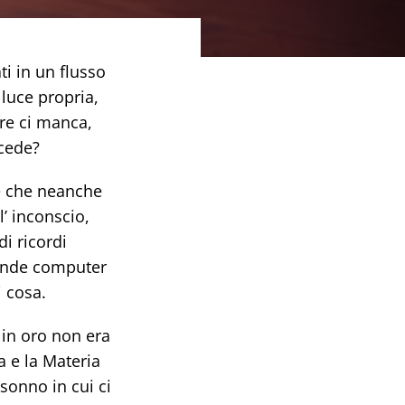
i in un flusso
luce propria,
re ci manca,
ccede?
se che neanche
’ inconscio,
di ricordi
rande computer
i cosa.
 in oro non era
a e la Materia
sonno in cui ci