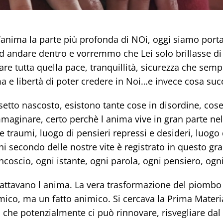
anima la parte più profonda di NOi, oggi siamo portat
 andare dentro e vorremmo che Lei solo brillasse di 
e tutta quella pace, tranquillità, sicurezza che semp
a e libertà di poter credere in Noi…e invece cosa su
setto nascosto, esistono tante cose in disordine, co
aginare, certo perchè l anima vive in gran parte nell
e traumi, luogo di pensieri repressi e desideri, luogo 
ni secondo delle nostre vite è registrato in questo g
ncoscio, ogni istante, ogni parola, ogni pensiero, ogn
trattavano l anima. La vera trasformazione del piombo
ico, ma un fatto animico. Si cercava la Prima Materi
ò che potenzialmente ci può rinnovare, risvegliare dal 