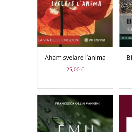
Aham svelare l’anima
B
25,00
€