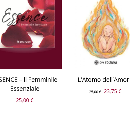
ACQUISTA PRODOTTO
/
ACQUISTA PRODOTTO
/
DETTAGLI
DETTAGLI
SENCE – il Femminile
L’Atomo dell’Amor
Essenziale
Il
Il
23,75
€
25,00
€
prezzo
pre
25,00
€
originale
att
era:
è:
25,00 €.
23,