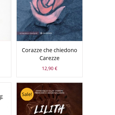
Corazze che chiedono
Carezze
12,90
€
Sale!