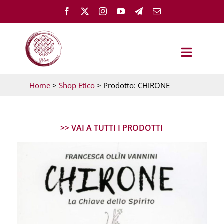
Salta
al
contenuto
Toggle
Navigat
Home
>
Shop Etico
> Prodotto: CHIRONE
OLLÌN
TEST – PARTI DA QUI
>> VAI A TUTTI I PRODOTTI
GUARIGIONE EMOTIVA
MEMH ACADEMY
FEMMINILE ESSENZIALE