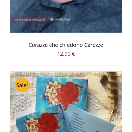
Corazze che chiedono Carezze
12,90
€
Sale!
ACQUISTA PRODOTTO
/
DETTAGLI