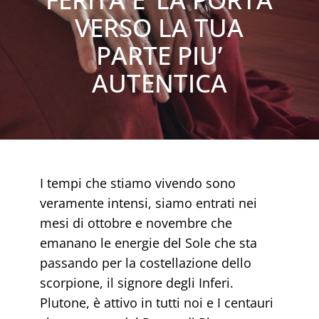
FEMMINILE ESSENZIALE
VERSO LA TUA
PARTE PIU’
RISORSE GRATUITE
AUTENTICA
SHOP
IL MIO ACCOUNT
I tempi che stiamo vivendo sono
CARRELLO
veramente intensi, siamo entrati nei
mesi di ottobre e novembre che
emanano le energie del Sole che sta
passando per la costellazione dello
scorpione, il signore degli Inferi.
Plutone, è attivo in tutti noi e I centauri