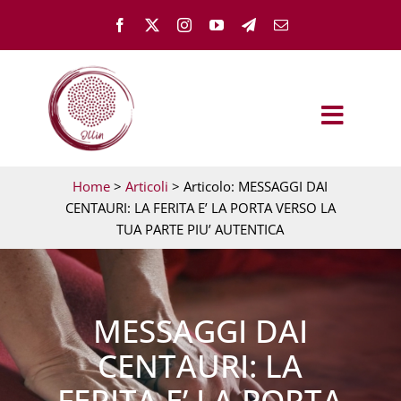
Salta
al
contenuto
Toggle
Naviga
OLLÌN
Home
>
Articoli
> Articolo: MESSAGGI DAI
CENTAURI: LA FERITA E’ LA PORTA VERSO LA
TUA PARTE PIU’ AUTENTICA
TEST – PARTI DA QUI
GUARIGIONE EMOTIVA
MESSAGGI DAI
CENTAURI: LA
MEMH ACADEMY
FERITA E’ LA PORTA